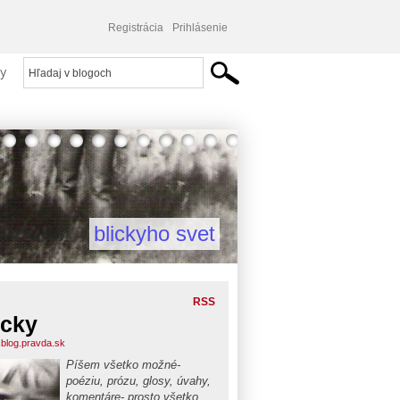
Registrácia
Prihlásenie
y
blickyho svet
RSS
icky
y.blog.pravda.sk
Píšem všetko možné-
poéziu, prózu, glosy, úvahy,
komentáre- prosto všetko,