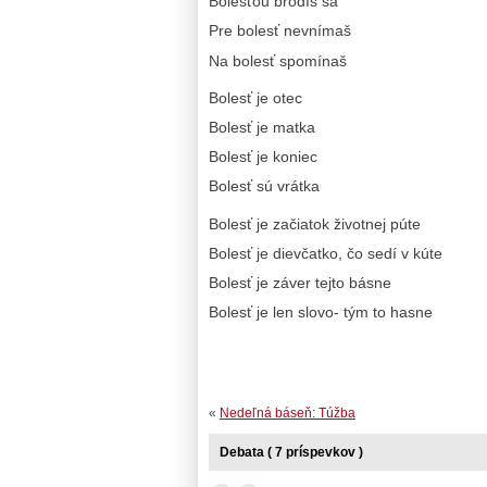
Bolesťou brodíš sa
Pre bolesť nevnímaš
Na bolesť spomínaš
Bolesť je otec
Bolesť je matka
Bolesť je koniec
Bolesť sú vrátka
Bolesť je začiatok životnej púte
Bolesť je dievčatko, čo sedí v kúte
Bolesť je záver tejto básne
Bolesť je len slovo- tým to hasne
«
Nedeľná báseň: Túžba
Debata ( 7 príspevkov )