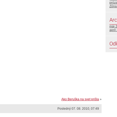
próz
Zóna
Arc
máj 
apríl
Od
Ako Beruška na svet prišla
»
Posledný 07. 08. 2010, 07:49