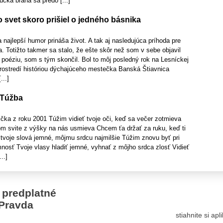
čká brána sa predo [...]
 svet skoro prišiel o jedného básnika
a najlepší humor prináša život. A tak aj nasledujúca príhoda pre
a. Totižto takmer sa stalo, že ešte skôr než som v sebe objavil
ť poéziu, som s tým skončil. Bol to môj posledný rok na Lesníckej
rostredí históriou dýchajúceho mestečka Banská Štiavnica
...]
 Túžba
čka z roku 2001 Túžim vidieť tvoje oči, keď sa večer zotmieva
m svite z výšky na nás usmieva Chcem ťa držať za ruku, keď ti
 tvoje slová jemné, môjmu srdcu najmilšie Túžim znovu byť pri
tomnosť Tvoje vlasy hladiť jemné, vyhnať z môjho srdca zlosť Vidieť
..]
 predplatné
Pravda
stiahnite si ap