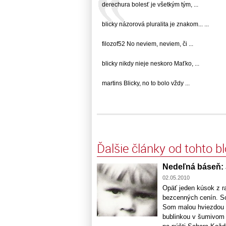
derechura bolesť je všetkým tým, ...
blicky názorová pluralita je znakom... ...
filozof52 No neviem, neviem, či ...
blicky nikdy nieje neskoro Maťko, ...
martins Blicky, no to bolo vždy ...
Ďalšie články od tohto b
Nedeľná báseň:
02.05.2010
Opäť jeden kúsok z r
bezcenných cenín. So
Som malou hviezdou 
bublinkou v šumivom 