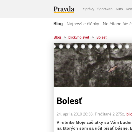
Správy
Športweb
Auto
Kok
Blog
Najnovšie články
Najčítanejšie č
Blog
>
blickyho svet
>
Bolesť
Bolesť
24. apríla 2010 20:33
, Prečítané 2 275x,
bli
V rubrike Moje začiatky sa Vám budem
na ktorých som sa učil písať básne.