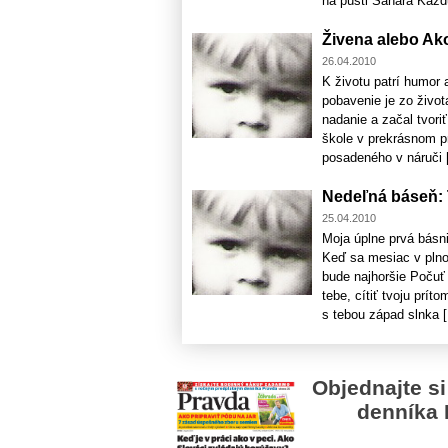
na púšti Sahara Každu
Živena alebo Ako
26.04.2010
K životu patrí humor 
pobavenie je zo život
nadanie a začal tvori
škole v prekrásnom p
posadeného v náruči [
Nedeľná báseň:
25.04.2010
Moja úplne prvá básni
Keď sa mesiac v plno
bude najhoršie Počuť
tebe, cítiť tvoju prí
s tebou západ slnka [.
Objednajte si
denníka 