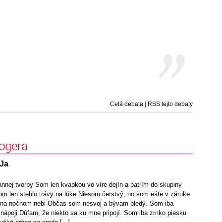
Celá debata
|
RSS tejto debaty
logera
 Ja
annej tvorby Som len kvapkou vo víre dejín a patrím do skupiny
m len steblo trávy na lúke Niesom čerstvý, no som ešte v záruke
na nočnom nebi Občas som nesvoj a bývam bledý. Som iba
nápoji Dúfam, že niekto sa ku mne pripojí. Som iba zrnko piesku