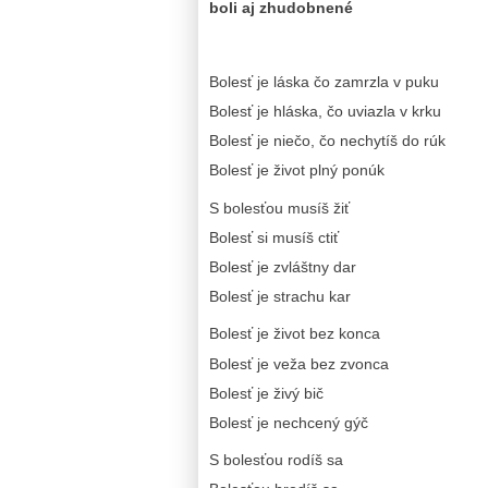
boli aj zhudobnené
Bolesť je láska čo zamrzla v puku
Bolesť je hláska, čo uviazla v krku
Bolesť je niečo, čo nechytíš do rúk
Bolesť je život plný ponúk
S bolesťou musíš žiť
Bolesť si musíš ctiť
Bolesť je zvláštny dar
Bolesť je strachu kar
Bolesť je život bez konca
Bolesť je veža bez zvonca
Bolesť je živý bič
Bolesť je nechcený gýč
S bolesťou rodíš sa