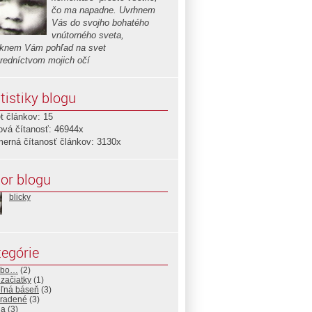
čo ma napadne. Uvrhnem
Vás do svojho bohatého
vnútorného sveta,
knem Vám pohľad na svet
tredníctvom mojich očí
tistiky blogu
t článkov: 15
ová čítanosť: 46944x
merná čítanosť článkov: 3130x
or blogu
blicky
egórie
ebo…
(2)
začiatky
(1)
ľná báseň
(3)
radené
(3)
ia
(3)