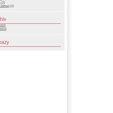
a
(2)
 Záhorí
(2)
hív
2010
 2010
kazy