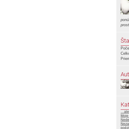
ponú
pros
Šta
Poče
Celk
Prie
Aut
Kat
…al
Moje 
Nede
Neza
poéz