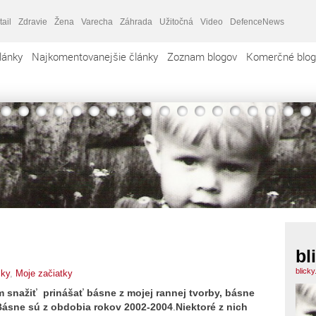
tail
Zdravie
Žena
Varecha
Záhrada
Užitočná
Video
DefenceNews
lánky
Najkomentovanejšie články
Zoznam blogov
Komerčné blog
bl
blick
cky
,
Moje začiatky
 snažiť prinášať básne z mojej rannej tvorby, básne
 Básne sú z obdobia rokov 2002-2004
.
Niektoré z nich